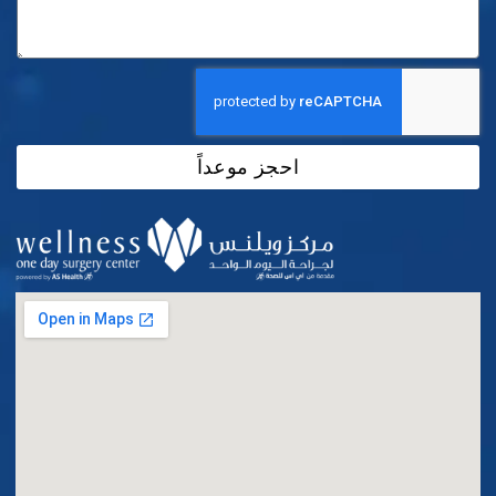
احجز موعداً