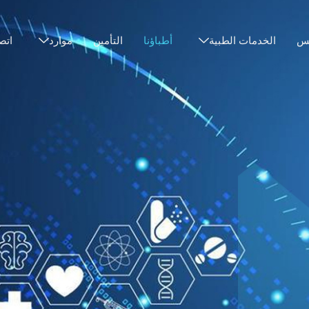
نس
الخدمات الطبية
أطباؤنا
التأمين
موارد
اتص