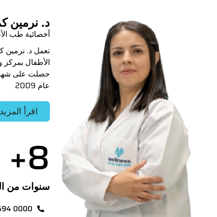
د. نرمين ك
أخصائية طب الأ
تعمل د. نرمين ك
الأطفال بمركز و
حصلت على شهاد
عام 2009
اقرأ المزيد
+
8
سنوات من ال
694 0000