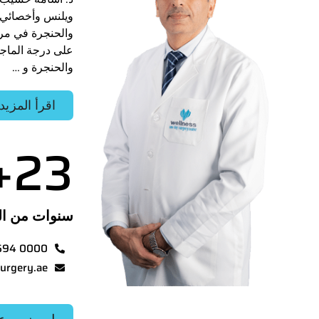
ويلنس وأخصائي 
والحنجرة في مرك
على درجة الماج
والحنجرة و …
اقرأ المزيد
+
23
سنوات من ال
694 0000
urgery.ae