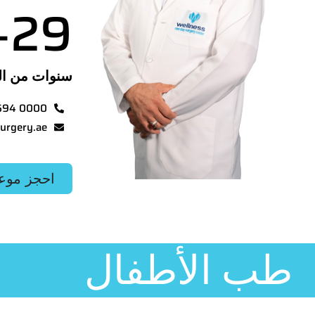
+
29
سنوات من ال
694 0000
urgery.ae
احجز موع
طب الأطفال