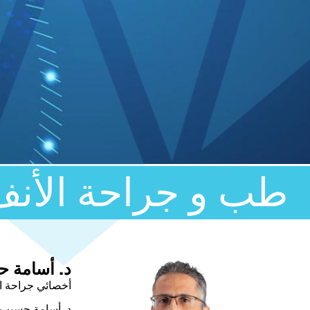
طب و جراحة الأنف 
د. أسامة ح
أخصائي جراحة ال
د. أسامة حسيب ا