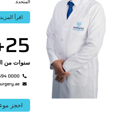
المتحدة.
اقرأ المزيد
+
25
سنوات من ال
694 0000
urgery.ae
احجز موع