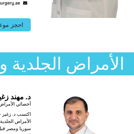
urgery.ae
احجز موع
الأمراض الجلدية و
د. مهند زغير
أخصائي الأمراض 
اكتسب د. زغير 
الأمراض الجلدي
سوريا ومصر قبل 