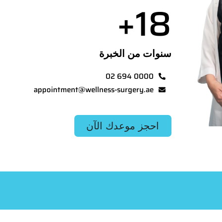
+
18
سنوات من الخبرة
02 694 0000
appointment@wellness-surgery.ae
احجز موعدك الآن