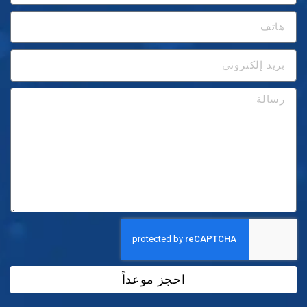
احجز موعداً