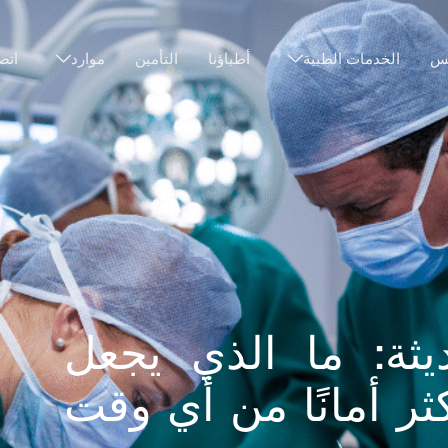
نس
الخدمات الطبية
أطباؤنا
التأمين
موارد
اتص
ديثة: ما الذي يجعل
كثر أمانًا من أي وقت