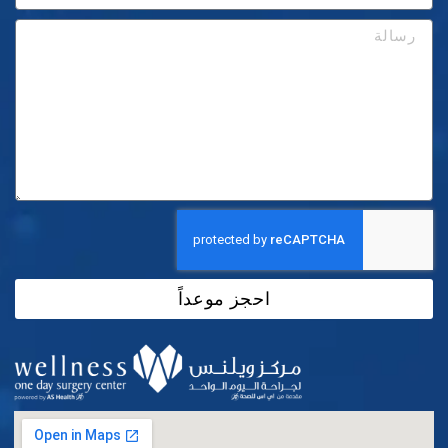
احجز موعداً