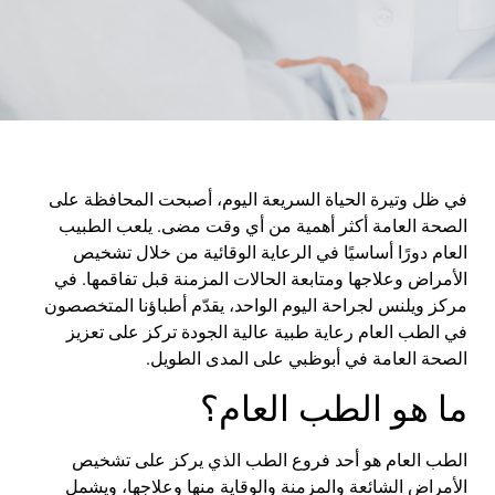
في
ظل
وتيرة
الحياة
السريعة
اليوم
،
أصبحت
المحافظة
على
الصحة
العامة
أكثر
أهمية
من
أي
وقت
مضى
.
يلعب
الطبيب
العام
دورًا
أساسيًا
في
الرعاية
الوقائية
من
خلال
تشخيص
الأمراض
وعلاجها
ومتابعة
الحالات
المزمنة
قبل
تفاقمها
.
في
مركز
ويلنس
لجراحة
اليوم
الواحد
،
يقدّم
أطباؤنا
المتخصصون
في
الطب
العام
رعاية
طبية
عالية
الجودة
تركز
على
تعزيز
الصحة
العامة
في
أبوظبي
على
المدى
الطويل
.
ما
هو
الطب
العام
؟
الطب
العام
هو
أحد
فروع
الطب
الذي
يركز
على
تشخيص
الأمراض
الشائعة
والمزمنة
والوقاية
منها
وعلاجها
،
ويشمل