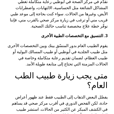
نقدّم
في
مركز
الصحة
في
أبوظبي
رعاية
متكاملة
تغطي
المشاكل
الشائعة
مثل
الحساسية
،
الالتهابات
،
واضطرابات
الأيض
،
وغيرها
من
الحالات
.
سواء
كنت
بحاجة
إلى
موعد
طبي
قريب
مني
أو
ترغب
في
زيارة
مركز
صحي
بالقرب
مني
،
فإننا
نوفّر
خطة
علاج
مخصصة
تناسب
حالتك
الصحية
.
3
.
التنسيق
مع
التخصصات
الطبية
الأخرى
يقوم
الطبيب
العام
بدور
المنسّق
بينك
وبين
التخصصات
الأخرى
مثل
طبيب
الجلدية
في
أبوظبي
أو
طبيب
المسالك
البولية
أو
طبيب
العظام
،
لضمان
تقديم
رعاية
متكاملة
وخاصة
في
الحالات
المزمنة
التي
تحتاج
إلى
متابعة
طويلة
الأمد
.
متى
يجب
زيارة
طبيب
الطب
العام
؟
يفضّل
البعض
الذهاب
إلى
الطبيب
فقط
عند
ظهور
أعراض
حادة
،
لكن
الفحص
الدوري
في
أقرب
مركز
صحي
قد
يساهم
في
الكشف
المبكر
عن
الكثير
من
الحالات
.
استشر
طبيب