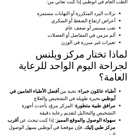
الطب
العام
في
أبوظبي
إذا
كنت
تعاني
من
:
نزلات
البرد
المتكررة
أو
التهابات
مستمرة
أعراض
ارتفاع
الضغط
أو
السكري
تعب
مستمر
أو
ضعف
عام
ألم
مزمن
في
المفاصل
أو
العضلات
تغيرات
غير
مبررة
في
الوزن
لماذا
تختار
مركز
ويلنس
لجراحة
اليوم
الواحد
للرعاية
العامة
؟
أطباء
عامّون
خبراء
:
نخبة
من
أفضل
الأطباء
العامين
في
أبوظبي
بخبرة
طويلة
في
التشخيص
والعلاج
مرافق
طبية
متطورة
:
المركز
مزوّد
بأحدث
أجهزة
التشخيص
والتحاليل
لتقديم
رعاية
دقيقة
سهولة
الوصول
والموقع
المميز
:
إذا
كنت
تبحث
عن
أقرب
مركز
طبي
إليك
،
فإن
موقعنا
في
أبوظبي
يسهل
الوصول
إليه