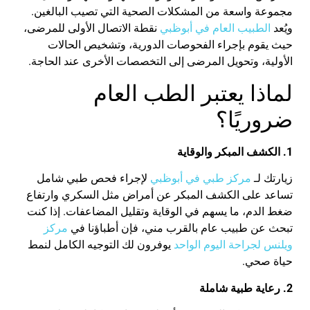
مجموعة
واسعة
من
المشكلات
الصحية
التي
تصيب
البالغين
.
ويُعد
الطبيب
العام
في
أبوظبي
نقطة
الاتصال
الأولى
للمرضى
،
حيث
يقوم
بإجراء
الفحوصات
الدورية
،
وتشخيص
الحالات
الأولية
،
وتحويل
المرضى
إلى
التخصصات
الأخرى
عند
الحاجة
.
لماذا
يعتبر
الطب
العام
ضروريًا
؟
1
.
الكشف
المبكر
والوقاية
زيارتك
لـ
مركز
طبي
في
أبوظبي
لإجراء
فحص
طبي
شامل
تساعد
على
الكشف
المبكر
عن
أمراض
مثل
السكري
و
ارتفاع
ضغط
الدم
،
ما
يسهم
في
الوقاية
وتقليل
المضاعفات
.
إذا
كنت
تبحث
عن
طبيب
عام
بالقرب
مني
،
فإن
أطباؤنا
في
مركز
ويلنس
لجراحة
اليوم
الواحد
يوفرون
لك
التوجيه
الكامل
لنمط
حياة
صحي
.
2
.
رعاية
طبية
شاملة