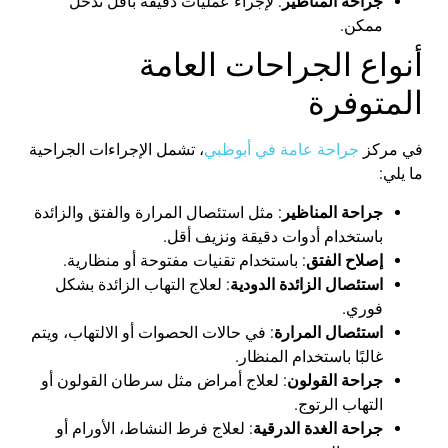
جراحة
المناظير
:
لإجراء
عمليات
دقيقة
بأقل
تدخل
ممكن
.
أنواع
الجراحات
العامة
المتوفرة
في
مركز
جراحة
عامة
في
أبوظبي
،
تشمل
الإجراءات
الجراحية
ما
يلي
:
جراحة
المناظير
:
مثل
استئصال
المرارة
والفتق
والزائدة
باستخدام
أدوات
دقيقة
ونزيف
أقل
.
إصلاح
الفتق
:
باستخدام
تقنيات
مفتوحة
أو
منظارية
.
استئصال
الزائدة
الدودية
:
لعلاج
التهاب
الزائدة
بشكل
فوري
.
استئصال
المرارة
:
في
حالات
الحصوات
أو
الالتهاب
،
ويتم
غالبًا
باستخدام
المنظار
.
جراحة
القولون
:
لعلاج
أمراض
مثل
سرطان
القولون
أو
التهاب
الرتوج
.
جراحة
الغدة
الدرقية
:
لعلاج
فرط
النشاط
،
الأورام
أو