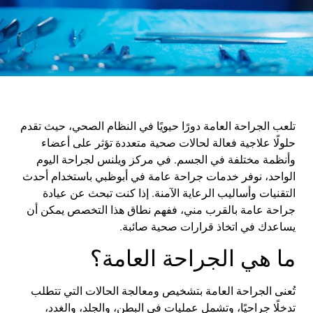
تلعب
الجراحة
العامة
دورًا
حيويًا
في
النظام
الصحي
،
حيث
تقدم
حلولًا
علاجية
فعالة
لحالات
صحية
متعددة
تؤثر
على
أعضاء
وأنظمة
مختلفة
في
الجسم
.
في
مركز
ويلنس
لجراحة
اليوم
الواحد
،
نوفر
خدمات
جراحة
عامة
في
أبوظبي
باستخدام
أحدث
التقنيات
وأساليب
الرعاية
الآمنة
.
إذا
كنت
تبحث
عن
عيادة
جراحة
عامة
بالقرب
مني
،
ففهم
نطاق
هذا
التخصص
يمكن
أن
يساعدك
في
اتخاذ
قرارات
صحية
صائبة
.
ما
هي
الجراحة
العامة
؟
تُعنى
الجراحة
العامة
بتشخيص
ومعالجة
الحالات
التي
تتطلب
تدخلًا
جراحيًا
،
وتشمل
عمليات
في
البطن
،
والجلد
،
والغدد
،