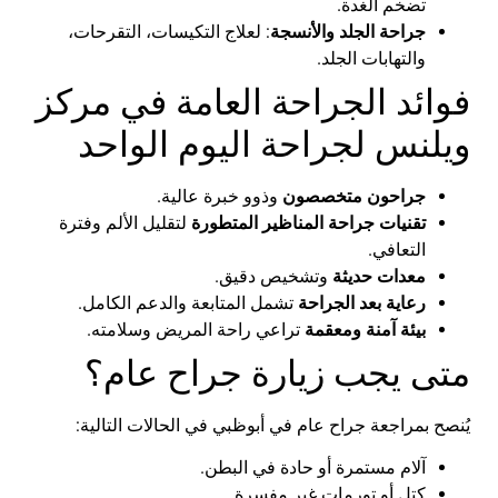
تضخم
الغدة
.
جراحة
الجلد
والأنسجة
:
لعلاج
التكيسات
،
التقرحات
،
والتهابات
الجلد
.
فوائد
الجراحة
العامة
في
مركز
ويلنس
لجراحة
اليوم
الواحد
جراحون
متخصصون
وذوو
خبرة
عالية
.
تقنيات
جراحة
المناظير
المتطورة
لتقليل
الألم
وفترة
التعافي
.
معدات
حديثة
وتشخيص
دقيق
.
رعاية
بعد
الجراحة
تشمل
المتابعة
والدعم
الكامل
.
بيئة
آمنة
ومعقمة
تراعي
راحة
المريض
وسلامته
.
متى
يجب
زيارة
جراح
عام
؟
يُنصح
بمراجعة
جراح
عام
في
أبوظبي
في
الحالات
التالية
:
آلام
مستمرة
أو
حادة
في
البطن
.
كتل
أو
تورمات
غير
مفسرة
.