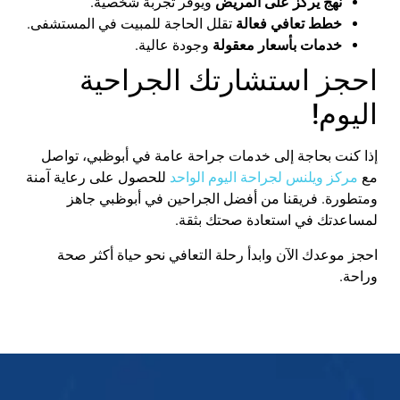
نهج
يركز
على
المريض
ويوفر
تجربة
شخصية
.
خطط
تعافي
فعالة
تقلل
الحاجة
للمبيت
في
المستشفى
.
خدمات
بأسعار
معقولة
وجودة
عالية
.
احجز
استشارتك
الجراحية
اليوم
!
إذا
كنت
بحاجة
إلى
خدمات
جراحة
عامة
في
أبوظبي
،
تواصل
مع
مركز
ويلنس
لجراحة
اليوم
الواحد
للحصول
على
رعاية
آمنة
ومتطورة
.
فريقنا
من
أفضل
الجراحين
في
أبوظبي
جاهز
لمساعدتك
في
استعادة
صحتك
بثقة
.
احجز
موعدك
الآن
وابدأ
رحلة
التعافي
نحو
حياة
أكثر
صحة
وراحة
.