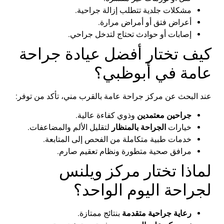
مشكلات
جلدية
تتطلب
إزالة
جراحية
.
أعراض
فتق
أو
أمراض
مرارة
.
إصابات
أو
حوادث
تحتاج
لتدخل
جراحي
.
كيف
تختار
أفضل
عيادة
جراحة
عامة
في
أبوظبي
؟
عند
البحث
عن
مركز
جراحة
عامة
بالقرب
مني
،
تأكد
من
توفر
:
جراحين
معتمدين
وذوي
كفاءة
عالية
.
خيارات
الجراحة
بالمنظار
لتقليل
الألم
والمضاعفات
.
خدمات
طبية
متكاملة
من
الفحص
إلى
المتابعة
.
مرافق
صحية
متطورة
ونظام
تعقيم
صارم
.
لماذا
تختار
مركز
ويلنس
لجراحة
اليوم
الواحد
؟
رعاية
جراحية
متقدمة
بنتائج
ممتازة
.