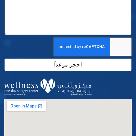
احجز موعداً