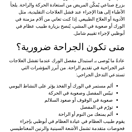
بزرع
صناعي
يُمكّن
المريض
من
استعادة
الحركة
والراحة
.
يلجأ
الأطباء
إلى
هذا
الإجراء
عند
فشل
العلاجات
التقليدية
،
مثل
الأدوية
أو
العلاج
الطبيعي
.
إذا
كنت
تعاني
من
آلام
مزمنة
في
الورك
أو
صعوبة
في
المشي
،
يُنصح
بزيارة
طبيب
عظام
في
أبوظبي
لإجراء
تقييم
شامل
.
متى
تكون
الجراحة
ضرورية
؟
عادةً
ما
يُوصى
بـ
استبدال
مفصل
الورك
عندما
تفشل
العلاجات
غير
الجراحية
في
تقديم
الراحة
.
من
أبرز
المؤشرات
التي
تستدعي
التدخل
الجراحي
:
ألم
مستمر
في
الورك
أو
الفخذ
يؤثر
على
النشاط
اليومي
تيبّس
المفصل
وصعوبة
في
الحركة
صعوبة
في
الوقوف
أو
صعود
السلالم
تورّم
في
المفصل
ألم
يمنعك
من
النوم
أو
الراحة
يقوم
طبيب
العظام
في
عيادة
العظام
في
أبوظبي
بإجراء
فحوصات
متقدمة
تشمل
الأشعة
السينية
و
الرنين
المغناطيسي