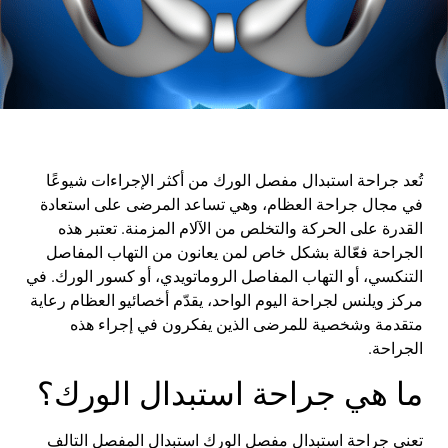
تُعد
جراحة
استبدال
مفصل
الورك
من
أكثر
الإجراءات
شيوعًا
في
مجال
جراحة
العظام
،
وهي
تساعد
المرضى
على
استعادة
القدرة
على
الحركة
والتخلص
من
الآلام
المزمنة
.
تعتبر
هذه
الجراحة
فعّالة
بشكل
خاص
لمن
يعانون
من
التهاب
المفاصل
التنكسي
،
أو
التهاب
المفاصل
الروماتويدي
،
أو
كسور
الورك
.
في
مركز
ويلنس
لجراحة
اليوم
الواحد
،
يقدّم
أخصائيو
العظام
رعاية
متقدمة
وشخصية
للمرضى
الذين
يفكرون
في
إجراء
هذه
الجراحة
.
ما
هي
جراحة
استبدال
الورك
؟
تعني
جراحة
استبدال
مفصل
الورك
استبدال
المفصل
التالف