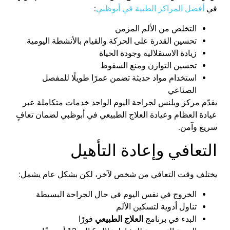
في
أفضل
المراكز
الطبية
في
أبوظبي
:
التخلص
من
الألم
المزمن
تحسين
القدرة
على
الحركة
والقيام
بالأنشطة
اليومية
زيادة
الاستقلالية
وجودة
الحياة
تحسين
التوازن
ومنع
السقوط
استخدام
مواد
حديثة
تضمن
عمرًا
طويلًا
للمفصل
الصناعي
يقدّم
مركز
ويلنس
لجراحة
اليوم
الواحد
خدمات
متكاملة
عبر
عيادة
العظام
و
عيادة
العلاج
الطبيعي
في
أبوظبي
لضمان
تعافٍ
سريع
وآمن
.
التعافي
وإعادة
التأهيل
يختلف
وقت
التعافي
من
شخص
لآخر
،
لكن
بشكل
عام
يشمل
:
الخروج
في
نفس
اليوم
في
حال
الجراحة
البسيطة
تناول
أدوية
لتسكين
الألم
البدء
في
برنامج
العلاج
الطبيعي
فورًا