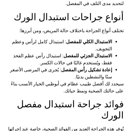
لتحديد
مدى
التلف
في
المفصل
.
أنواع
جراحات
استبدال
الورك
تختلف
أنواع
الجراحة
باختلاف
حالة
المريض
،
ومن
أبرزها
:
الاستبدال
الكلي
للمفصل
:
استبدال
كامل
لرأس
وعظم
التجويف
.
الاستبدال
الجزئي
للمفصل
:
استبدال
رأس
عظم
الفخذ
فقط
،
ويُستخدم
غالبًا
في
حالات
الكسر
.
إعادة
تشكيل
رأس
المفصل
:
يُجرى
في
المرضى
الأصغر
سنًا
والنشطين
بدنيًا
.
سيحدد
لك
أفضل
طبيب
عظام
في
أبوظبي
الخيار
الأنسب
بناءً
على
حالتك
الصحية
ونمط
حياتك
.
فوائد
جراحة
استبدال
مفصل
الورك
تُوفر
هذه
الجراحة
العديد
من
الفوائد
الصحية
،
خاصة
عند
إجرائها