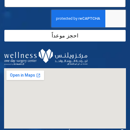
احجز موعداً