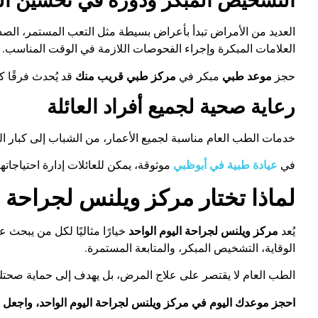
التشخيص المبكر ودوره في تحسين النت
العديد من الأمراض تبدأ بأعراض بسيطة مثل التعب المستمر، الصد
العلامات المبكرة وإجراء الفحوصات اللازمة في الوقت المناسب
.
حجز
موعد طبي
مبكر في
مركز طبي قريب منك
قد يُحدث فرقًا كب
رعاية صحية لجميع أفراد العائلة
خدمات الطب العام مناسبة لجميع الأعمار، من الشباب إلى كبار ا
في
عيادة طبية في أبوظبي
موثوقة، يمكن للعائلات إدارة احتياجات
لماذا تختار مركز ويلنس لجراحة ا
يُعد
مركز ويلنس لجراحة اليوم الواحد
خيارًا مثاليًا لكل من يبحث 
الوقاية، التشخيص المبكر، والمتابعة المستمرة
.
الطب العام لا يقتصر على علاج المرض، بل يهدف إلى حماية ص
احجز موعدك اليوم في مركز ويلنس لجراحة اليوم الواحد، واجعل ا