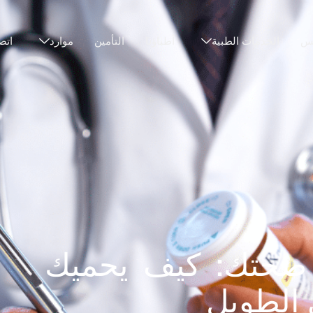
نس
الخدمات الطبية
أطباؤنا
التأمين
موارد
اتص
 صحتك: كيف يحميك
 الطويل