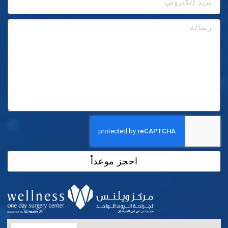
احجز موعداً